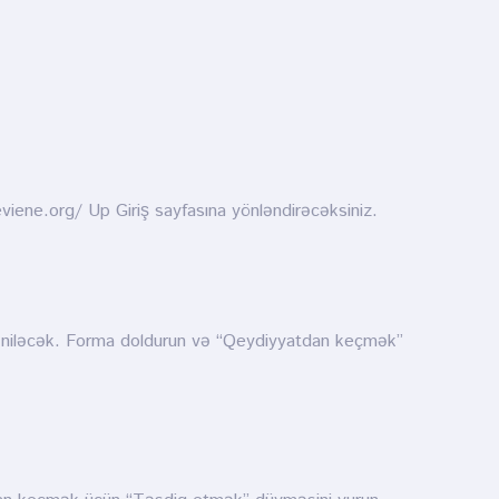
iene.org/ Up Giriş sayfasına yönləndirəcəksiniz.
istəniləcək. Forma doldurun və “Qeydiyyatdan keçmək”