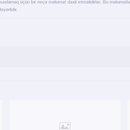
axlamaq üçün bir neçə məlumat daxil etməlidirlər. Bu məlumatla
yərlidir.