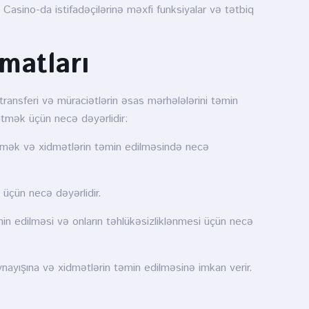
asino-da istifadəçilərinə məxfi funksiyalar və tətbiq
matları
ransferi və müraciətlərin əsas mərhələlərini təmin
etmək üçün necə dəyərlidir:
etmək və xidmətlərin təmin edilməsində necə
 üçün necə dəyərlidir.
təmin edilməsi və onların təhlükəsizliklənmesi üçün necə
nayışına və xidmətlərin təmin edilməsinə imkan verir.