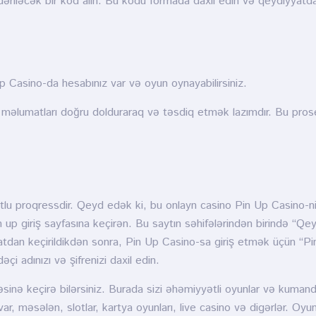
əriləcək bir kod alın. Bu kodu formada daxil edin və qeydiyya
Casino-da hesabınız var və oyun oynayabilirsiniz.
əlumatları doğru dolduraraq və təsdiq etmək lazımdır. Bu prose
 proqressdir. Qeyd edək ki, bu onlayn casino Pin Up Casino-nin 
p giriş sayfasına keçirən. Bu saytın səhifələrindən birində “Qey
atdan keçirildikdən sonra, Pin Up Casino-sa giriş etmək üçün “Pin 
əçi adınızı və şifrenizi daxil edin.
inə keçirə bilərsiniz. Burada sizi əhəmiyyətli oyunlar və kumanda
r, məsələn, slotlar, kartya oyunları, live casino və digərlər. Oyu