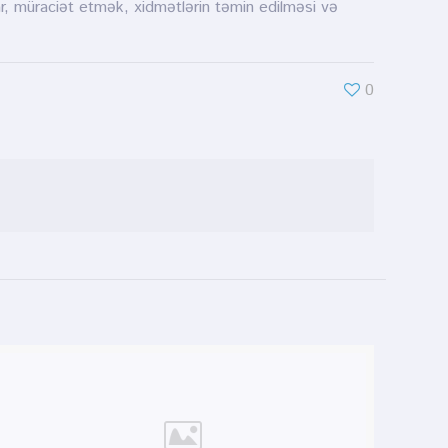
r, müraciət etmək, xidmətlərin təmin edilməsi və
0