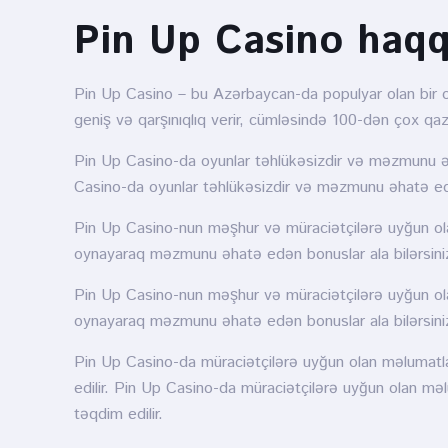
Pin Up Casino haqq
Pin Up Casino – bu Azərbaycan-da populyar olan bir o
geniş və qarşınıqlıq verir, cümləsində 100-dən çox q
Pin Up Casino-da oyunlar təhlükəsizdir və məzmunu əha
Casino-da oyunlar təhlükəsizdir və məzmunu əhatə e
Pin Up Casino-nun məşhur və müraciətçilərə uyğun olan
oynayaraq məzmunu əhatə edən bonuslar ala bilərsini
Pin Up Casino-nun məşhur və müraciətçilərə uyğun olan
oynayaraq məzmunu əhatə edən bonuslar ala bilərsini
Pin Up Casino-da müraciətçilərə uyğun olan məlumatla
edilir. Pin Up Casino-da müraciətçilərə uyğun olan mə
təqdim edilir.