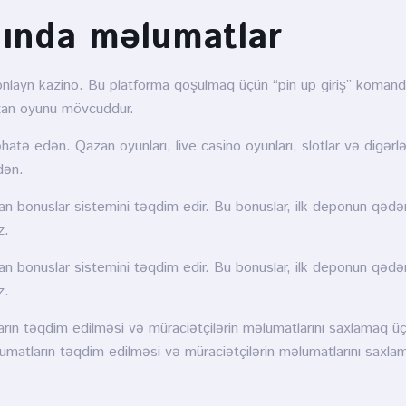
ında məlumatlar
nlayn kazino. Bu platforma qoşulmaq üçün “pin up giriş” komandas
azan oyunu mövcuddur.
tə edən. Qazan oyunları, live casino oyunları, slotlar və digərl
dən.
 bonuslar sistemini təqdim edir. Bu bonuslar, ilk deponun qədər 
z.
 bonuslar sistemini təqdim edir. Bu bonuslar, ilk deponun qədər 
z.
rın təqdim edilməsi və müraciətçilərin məlumatlarını saxlamaq ü
lumatların təqdim edilməsi və müraciətçilərin məlumatlarını saxl