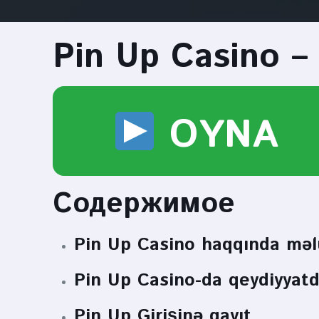
Pin Up Casino –
OYNA
Содержимое
Pin Up Casino haqqında məl
Pin Up Casino-da qeydiyyat
Pin Up Girişinə qayıt